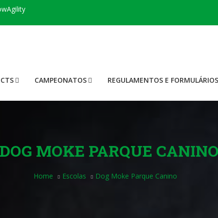
wAgility
 CTS
CAMPEONATOS
REGULAMENTOS E FORMULÁRIO
DOG MOKE PARQUE CANIN
Home
Escolas
Dog Moke Parque Canino