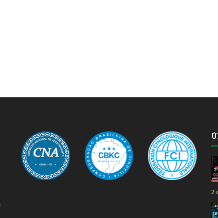
Ú
2 
e