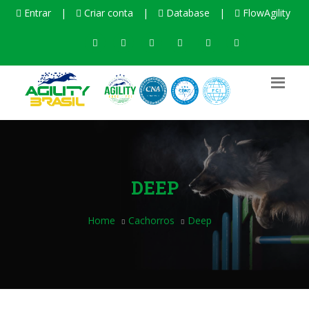
Entrar
|
Criar conta
|
Database
|
FlowAgility
DEEP
Home
Cachorros
Deep