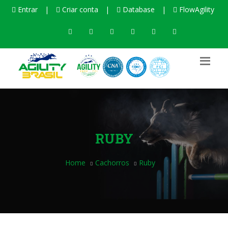
Entrar
|
Criar conta
|
Database
|
FlowAgility
RUBY
Home
Cachorros
Ruby