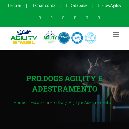
Entrar
|
Criar conta
|
Database
|
FlowAgility
PRO.DOGS AGILITY E
ADESTRAMENTO
Home
Escolas
Pro.Dogs Agility e Adestramento