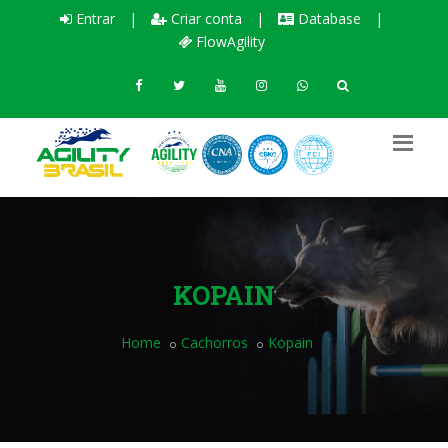
Entrar
|
Criar conta
|
Database
|
FlowAgility
KOPAIN
Home
Cachorros
Kopain