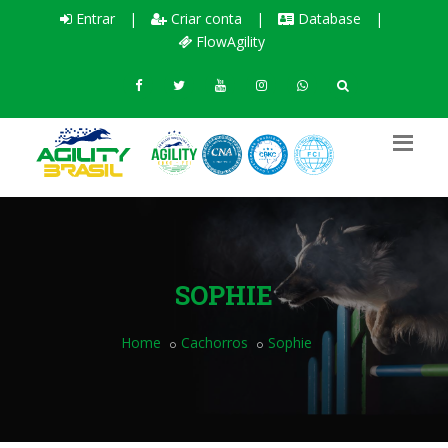
Entrar
|
Criar conta
|
Database
|
FlowAgility
SOPHIE
Home
Cachorros
Sophie