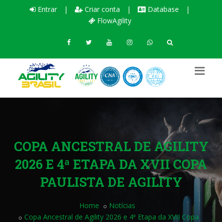
Entrar
|
Criar conta
|
Database
|
FlowAgility
COPA ANCESTRAL DE AGILITY
2026 E 4ª ETAPA DA XVII COPA
PAULISTA DE AGILITY
Home
Notícias
Copa Ancestral de Agility 2026 e 4ª Etapa da XVII Copa